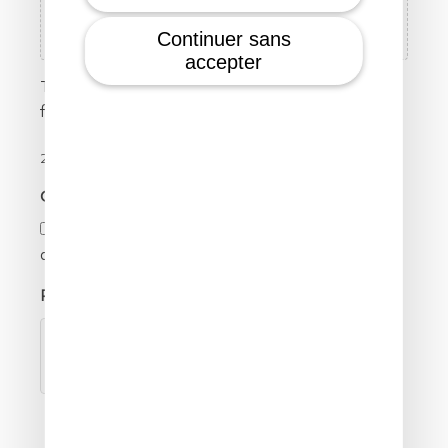
Sélectionnez des fichiers
Continuer sans
accepter
Types de fichiers acceptés : pdf, Taille max. des
fichiers : 5 MB, Max. des fichiers : 2.
2 files - 5MB maximum
GDPR Consent
*
I consent to the processing of my personal
data and I agree with the
privacy policy
Robots
*