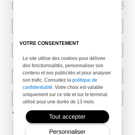
Name
*
Pré
VOTRE CONSENTEMENT
Nom
Le site utilise des cookies pour délivrer
des fonctionnalités, personnaliser son
E-
contenu et ses publicités et pour analyser
mail
*
son trafic. Consultez la
politique de
confidentialité
. Votre choix est valable
Phone
uniquement sur ce site et sur le terminal
utilisé pour une durée de 13 mois.
Your resume and cover letter
*
Tout accepter
Personnaliser
Déposer les fichiers ici ou