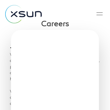
Careers
Join our adventure
Spontaneous Application
We are interested by the best profiles in
aerodynamics, structure, systems, flight control,
propulsion, renewable energies,
communications, IA, informatics, software and
hardware.
We are also always keen to have new pilots,
operators, maintainers for our operations
department.