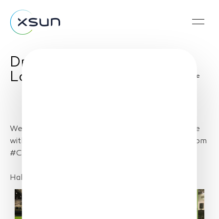
DroneX 2021 in
London
Share
We warmly welcome you to meet the #SolarXOne
with #XSun team and our friends and partners from
#Candy and #Sabre at #DroneX 2021 in London!
Hall S10