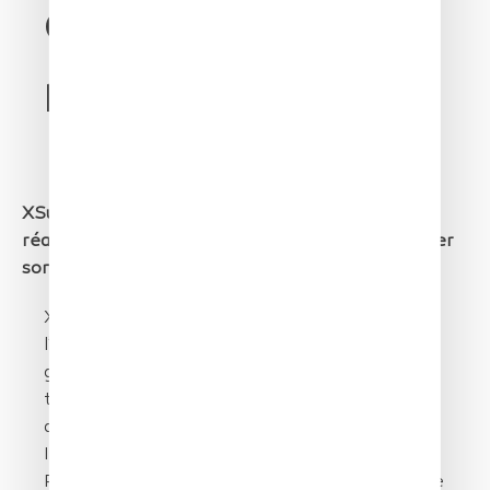
Communiqué de
presse
XSun conclut une année 2021 riche en succès et
réalise une levée de fonds de 2.5M€ pour accélérer
son développement en France et à l’international
XSun, lauréat du Conseil européen de
l’Innovation (CEI), qui développe une nouvelle
génération de drones baptisés SolarXOne, a
terminé avec succès un tour de table auprès
des fonds régionaux Atlantique Vendée
Innovation (AVI)* et Pays de la Loire
Participations (PLP)*. Grâce à l’EIC, cela porte le