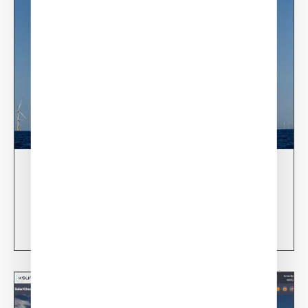
03/06/24
XSun & TotalEnergies on prospection mission in
USA
Learn more