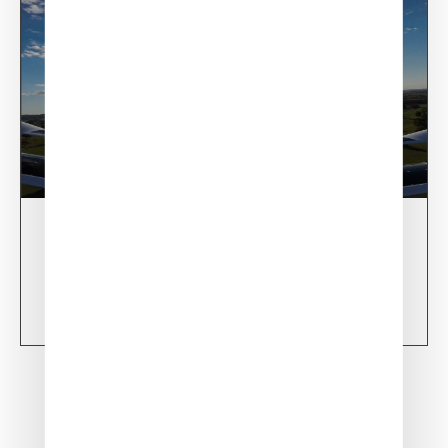
28/02/24
XSun CONDOR Project for fire detection
Learn more