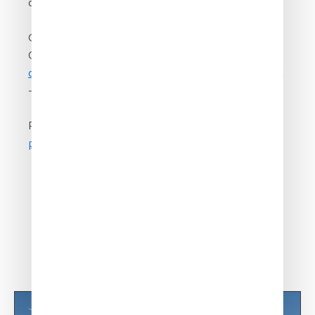
avec une équipe dédiée à Nantes.
Contact Pays de la Loire Participations :
Quentin Chancereul –
q.chancereul@siparex.com
; Clémence Le Thiec
–
c.lethiec@siparex.com
Pour en savoir plus :
https://plp-
participations.fr/co-investissement