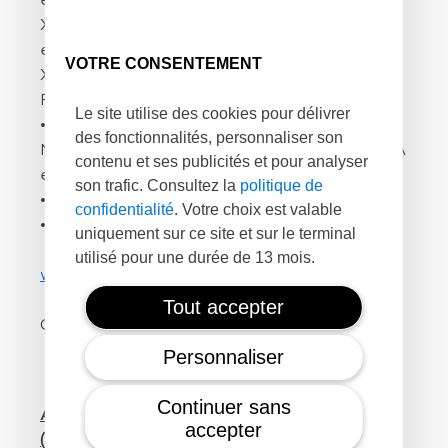
exemple pour la protection environnementale.
XSun est composé de 25 personnes réparties
en France, Allemagne et Australie.
VOTRE CONSENTEMENT
XSun est soutenue par un large réseau en
France et en Europe dont :
Le site utilise des cookies pour délivrer
• Localement : Atlanpole, l’Ecole Centrale de
des fonctionnalités, personnaliser son
Nantes, les pôles de compétitivité EMC2, PMBA
contenu et ses publicités et pour analyser
et S2E2, AIRBUS et la région Pays de Loire
son trafic. Consultez la
politique de
• Le 3DExperienceLab de Dassault systèmes
confidentialité
. Votre choix est valable
• L’EIC : European Innovation Council
uniquement sur ce site et sur le terminal
utilisé pour une durée de 13 mois.
www.xsun.fr
Tout accepter
Contact :
benjamin.david@xsun.fr
Personnaliser
Continuer sans
A propos de : Atlantique Vendée Innovation
accepter
(AVI), fonds d’investissement du Crédit Agricole