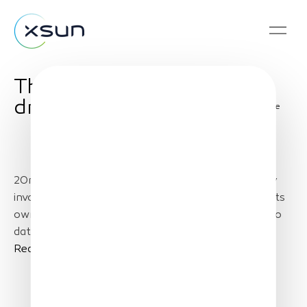
The first independent
drone in 20minutes
Share
20minutes presents the revolutionary technology
involved in our independent drone that can make its
own decisions: an aeronautical system dedicated to
data acquisition and surveillance missions.
Read more