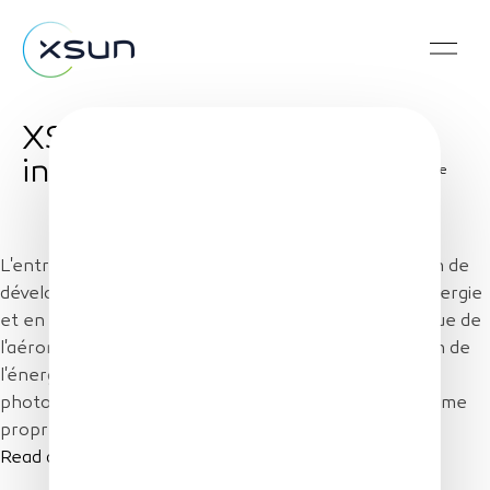
XSun focuses on
inspection
Share
L'entreprise XSun mise sur les panneaux solaires afin de
développer une solution de drone autonome « en énergie
et en décision ». Grâce à la conception aérodynamique de
l'aéronef de plus de 4 mètres d'envergure, l'utilisation de
l'énergie est rationalisée. L'emploi des panneaux
photovoltaïques permet ainsi l'émergence d'un système
propre, auto-alimenté.
Read article