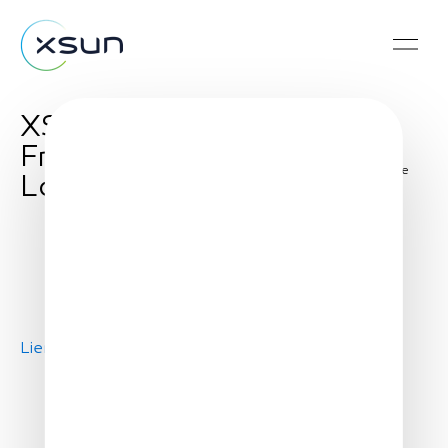
XSun : reportage
France 3 Pays de
Share
Loire
Lien Youtube