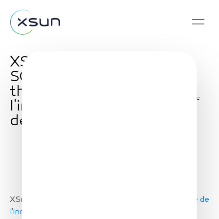
XSun will be at
SOFINS 2023 with the
the Agence de
Share
l'innovation de
défense
XSun will be at
SOFINS
2023 with the the
Agence de
l'innovation de défense
- please join us to see and