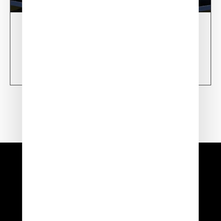
28/02/24
XSun CONDOR Project for fire detection
Learn more