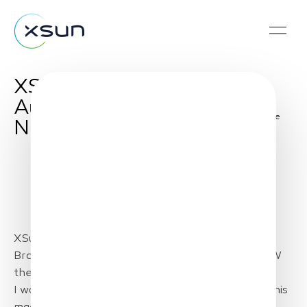
XSun’s SolarXOne on
Australia’s Channel 7
Share
News
XSun’s SolarXOne on Australia’s Channel 7 News.
Broadcasted today at the 6pm news, regional NSW
then nationally.
I was interviewed to give a quick summary about this