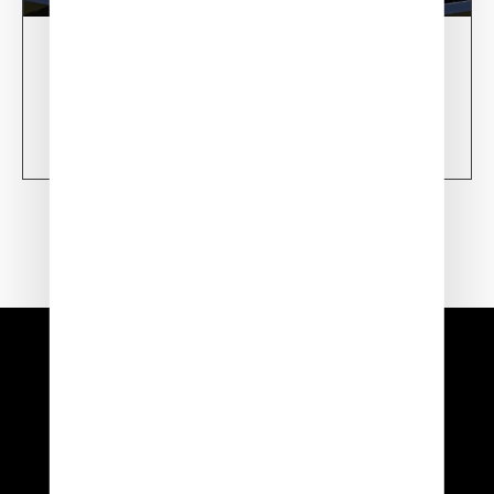
28/02/24
XSun CONDOR Project for fire detection
Learn more